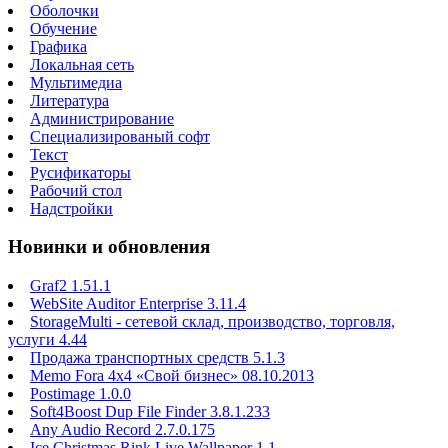
Оболочки
Обучение
Графика
Локальная сеть
Мультимедиа
Литература
Администрирование
Специализированый софт
Текст
Русификаторы
Рабочий стол
Надстройки
Новинки и обновления
Graf2 1.51.1
WebSite Auditor Enterprise 3.11.4
StorageMulti - сетевой склад, производство, торговля,
услуги 4.44
Продажа транспортных средств 5.1.3
Memo Fora 4x4 «Свой бизнес» 08.10.2013
Postimage 1.0.0
Soft4Boost Dup File Finder 3.8.1.233
Any Audio Record 2.7.0.175
Ice Christmas Rink Live Wallpaper 1.1