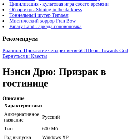
Цивилизация - культовая игра своего времени
Обзор игры Shining in the darkness
Тоннельный шутер Tempest
Мистический хоррор Fran Bow
Binary Land - аркада-головоломка
Рекомендуем
Рианнон: Проклятие четырех ветвей
G1Deon: Towards God
Вернуться к: Квесты
Нэнси Дрю: Призрак в
гостинице
Описание
Характеристики
Альтернативное
Русский
название
Тип
600 Мб
Год выпуска
Windows ХР