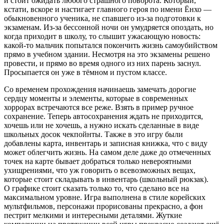
и стоит ожидать любого страшного поворота. Который,
кстати, вскоре и настигает главного героя по имени Ёнхо —
обыкновенного ученика, не спавшего из-за подготовки к
экзаменам. Из-за бессонной ночи он умудряется опоздать, но
когда приходит в школу, то слышит ужасающую новость:
какой-то мальчик попытался покончить жизнь самоубийством
прямо в учебном здании. Несмотря на это экзамены решено
провести, и прямо во время одного из них парень заснул.
Просыпается он уже в тёмном и пустом классе.
Со временем прохождения начинаешь замечать дорогие
сердцу моменты и элементы, которые в современных
хоррорах встречаются все реже. Взять в пример ручное
сохранение. Теперь автосохранения ждать не приходится,
хочешь или не хочешь, а нужно искать сделанные в виде
школьных досок чекпойнты. Также в это игру были
добавлены карта, инвентарь и записная книжка, что с виду
может облегчить жизнь. На самом деле даже до отмеченных
точек на карте бывает добраться только невероятными
ухищрениями, что уж говорить о всевозможных вещах,
которые стоит складывать в инвентарь (школьный рюкзак).
О графике стоит сказать только то, что сделано все на
максимальном уровне. Игра выполнена в стиле корейских
мультфильмов, персонажи прорисованы прекрасно, а фон
пестрит мелкими и интересными деталями. Жуткие