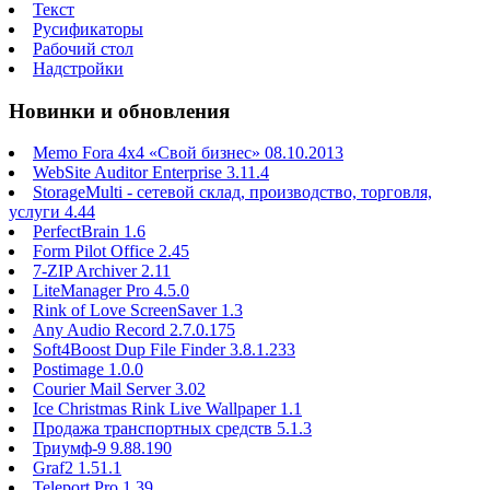
Текст
Русификаторы
Рабочий стол
Надстройки
Новинки и обновления
Memo Fora 4x4 «Свой бизнес» 08.10.2013
WebSite Auditor Enterprise 3.11.4
StorageMulti - сетевой склад, производство, торговля,
услуги 4.44
PerfectBrain 1.6
Form Pilot Office 2.45
7-ZIP Archiver 2.11
LiteManager Pro 4.5.0
Rink of Love ScreenSaver 1.3
Any Audio Record 2.7.0.175
Soft4Boost Dup File Finder 3.8.1.233
Postimage 1.0.0
Courier Mail Server 3.02
Ice Christmas Rink Live Wallpaper 1.1
Продажа транспортных средств 5.1.3
Триумф-9 9.88.190
Graf2 1.51.1
Teleport Pro 1.39