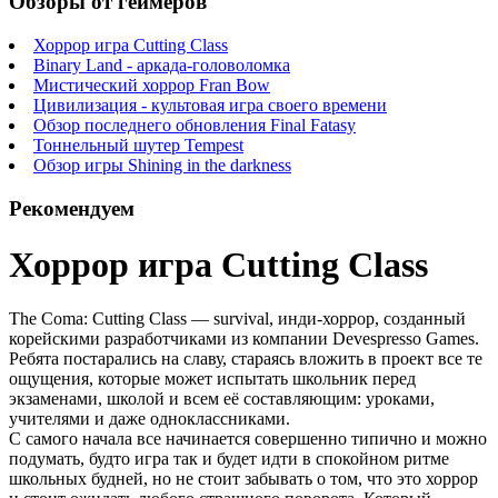
Обзоры от геймеров
Хоррор игра Cutting Class
Binary Land - аркада-головоломка
Мистический хоррор Fran Bow
Цивилизация - культовая игра своего времени
Обзор последнего обновления Final Fatasy
Тоннельный шутер Tempest
Обзор игры Shining in the darkness
Рекомендуем
Хоррор игра Cutting Class
The Coma: Cutting Class — survival, инди-хоррор, созданный
корейскими разработчиками из компании Devespresso Games.
Ребята постарались на славу, стараясь вложить в проект все те
ощущения, которые может испытать школьник перед
экзаменами, школой и всем её составляющим: уроками,
учителями и даже одноклассниками.
С самого начала все начинается совершенно типично и можно
подумать, будто игра так и будет идти в спокойном ритме
школьных будней, но не стоит забывать о том, что это хоррор