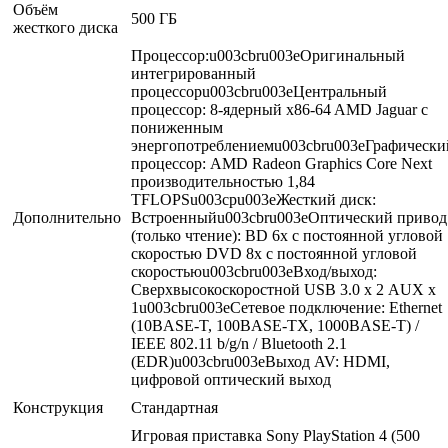
Объём
500 ГБ
жесткого диска
Процессор:u003cbru003eОригинальный
интегрированный
процессорu003cbru003eЦентральный
процессор: 8-ядерный x86-64 AMD Jaguar с
пониженным
энергопотреблениемu003cbru003eГрафически
процессор: AMD Radeon Graphics Core Next
производительностью 1,84
TFLOPSu003cpu003eЖесткий диск:
Дополнительно
Встроенныйu003cbru003eОптический привод
(только чтение): BD 6x с постоянной угловой
скоростью DVD 8x с постоянной угловой
скоростьюu003cbru003eВход/выход:
Сверхвысокоскоростной USB 3.0 х 2 AUX х
1u003cbru003eСетевое подключение: Ethernet
(10BASE-T, 100BASE-TX, 1000BASE-T) /
IEEE 802.11 b/g/n / Bluetooth 2.1
(EDR)u003cbru003eВыход AV: HDMI,
цифровой оптический выход
Конструкция
Стандартная
Игровая приставка Sony PlayStation 4 (500