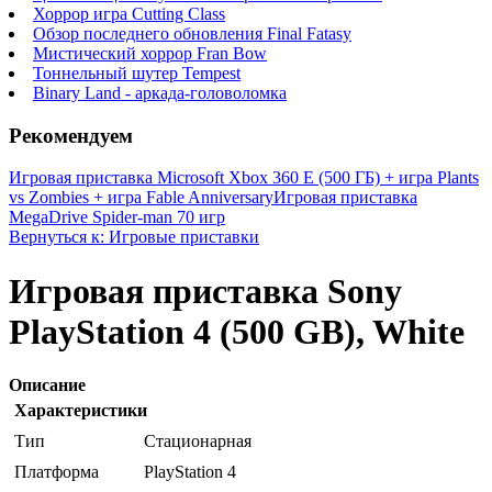
Хоррор игра Cutting Class
Обзор последнего обновления Final Fatasy
Мистический хоррор Fran Bow
Тоннельный шутер Tempest
Binary Land - аркада-головоломка
Рекомендуем
Игровая приставка Microsoft Xbox 360 E (500 ГБ) + игра Plants
vs Zombies + игра Fable Anniversary
Игровая приставка
MegaDrive Spider-man 70 игр
Вернуться к: Игровые приставки
Игровая приставка Sony
PlayStation 4 (500 GB), White
Описание
Характеристики
Тип
Стационарная
Платформа
PlayStation 4