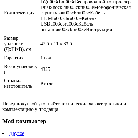
Гб)u003cbru003eБеспроводной контроллер
DualShock 4u003cbru003eМонофоническая
Комплектация
гарнитураu003cbru003eКабель
HDMIu003cbru003eКабель
USBu003cbru003eКабель
питанияu003cbru003eИнструкция
Размер
упаковки
47.5 x 11 x 33.5
(ДхШхВ), см
Гарантия
1 год
Вес в упаковке,
4325
г
Страна-
Китай
изготовитель
Перед покупкой уточняйте технические характеристики и
комплектацию у продавца
Мой компьютер
Другое