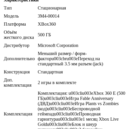
Тип
Стационарная
Модель
3M4-00014
Платформа
XBox360
Объём
500 ГБ
жесткого диска
Дистрибутор
Microsoft Corporation
Меньший размер / форм-
Дополнительно
факторu003cbru003eПереход на
стандартный 3.5 мм разъем (jack)
Конструкция
Стандартная
Доп.
2 игры в комплекте
комплектация
Комплектация: u003cliu003eXbox 360 E (500
ГБ)u003cliu003eИгра Fable Anniversary
(ДВД)u003cliu003eИгра Plants vs Zombies
(код)u003cliu003eБеспроводной
Комплектация
геймпадu003cliu003eПроводная
гарнитураu003cliu003e1 месяц Xbox Live
Goldu003cliu003eБлок и шнур