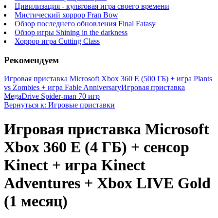
Цивилизация - культовая игра своего времени
Мистический хоррор Fran Bow
Обзор последнего обновления Final Fatasy
Обзор игры Shining in the darkness
Хоррор игра Cutting Class
Рекомендуем
Игровая приставка Microsoft Xbox 360 E (500 ГБ) + игра Plants
vs Zombies + игра Fable Anniversary
Игровая приставка
MegaDrive Spider-man 70 игр
Вернуться к: Игровые приставки
Игровая приставка Microsoft
Xbox 360 E (4 ГБ) + сенсор
Kinect + игра Kinect
Adventures + Xbox LIVE Gold
(1 месяц)