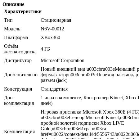
Описание
Характеристики
Тип
Стационарная
Модель
N6V-00012
Платформа
XBox360
Объём
4 ГБ
жесткого диска
Дистрибутор
Microsoft Corporation
Новый внешний вид u003cbru003eМеньший ра
Дополнительно
форм-факторu003cbru003eПереход на стандар
разъем (jack)
Конструкция
Стандартная
Доп.
1 игра в комплекте, Контроллер Kinect, Xbox 
комплектация
дней)
Игровая приставка Microsoft Xbox 360E (4 ГБ)
u003cbru003eСенсор Microsoft Kinect,u003cbr
пробной золотой подписки Xbox LIVE
Gold,u003cbru003eИгра u003ca
Комплектация
href=u0022/context/detail/id/5556743/u0022u00