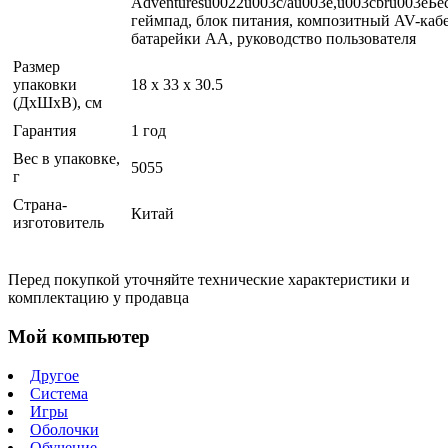
Adventuresu0022u003c/au003e,u003cbru003eБ
геймпад, блок питания, композитный AV-кабе
батарейки АА, руководство пользователя
Размер
упаковки
18 x 33 x 30.5
(ДхШхВ), см
Гарантия
1 год
Вес в упаковке,
5055
г
Страна-
Китай
изготовитель
Перед покупкой уточняйте технические характеристики и
комплектацию у продавца
Мой компьютер
Другое
Система
Игры
Оболочки
Обучение