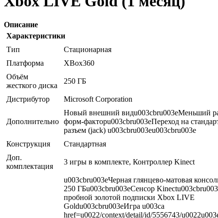
Xbox LIVE Gold (1 месяц)
Описание
Характеристики
Тип
Стационарная
Платформа
XBox360
Объём
250 ГБ
жесткого диска
Дистрибутор
Microsoft Corporation
Новый внешний видu003cbru003eМеньший ра
Дополнительно
форм-факторu003cbru003eПереход на стандар
разъем (jack) u003cbru003eu003cbru003e
Конструкция
Стандартная
Доп.
3 игры в комплекте, Контроллер Kinect
комплектация
u003cbru003eЧерная глянцево-матовая консол
250 ГБu003cbru003eСенсор Kinectu003cbru003
пробной золотой подписки Xbox LIVE
Goldu003cbru003eИгра u003ca
href=u0022/context/detail/id/5556743/u0022u00