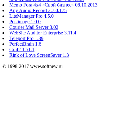
Memo Fora 4x4 «Свой бизнес» 08.10.2013
Any Audio Record 2.7.0.175
LiteManager Pro 4.5.0
Postimage 1.0.0
Courier Mail Server 3.02
WebSite Auditor Enterprise 3.11.4
Teleport Pro 1.39
PerfectBrain 1.6
Graf2 1.51.1
Rink of Love ScreenSaver 1.3
© 1998-2017 www.softnew.ru