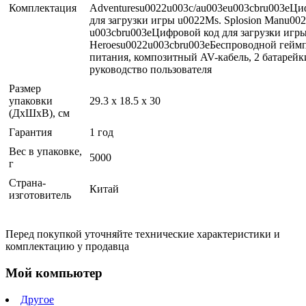
Комплектация
Adventuresu0022u003c/au003eu003cbru003eЦи
для загрузки игры u0022Ms. Splosion Manu00
u003cbru003eЦифровой код для загрузки игры
Heroesu0022u003cbru003eБеспроводной геймп
питания, композитный AV-кабель, 2 батарей
руководство пользователя
Размер
упаковки
29.3 x 18.5 x 30
(ДхШхВ), см
Гарантия
1 год
Вес в упаковке,
5000
г
Страна-
Китай
изготовитель
Перед покупкой уточняйте технические характеристики и
комплектацию у продавца
Мой компьютер
Другое