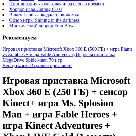
Цивилизация - культовая игра своего времени
Хоррор игра Cutting Class
Binary Land - аркада-головоломка
Обзор игры Shining in the darkness
Мистический хоррор Fran Bow
Рекомендуем
Игровая приставка Microsoft Xbox 360 E (500 ГБ) + игра Plants
vs Zombies + игра Fable Anniversary
Игровая приставка
MegaDrive Spider-man 70 игр
Вернуться к: Игровые приставки
Игровая приставка Microsoft
Xbox 360 E (250 ГБ) + сенсор
Kinect+ игра Ms. Splosion
Man + игра Fable Heroes +
игра Kinect Adventures +