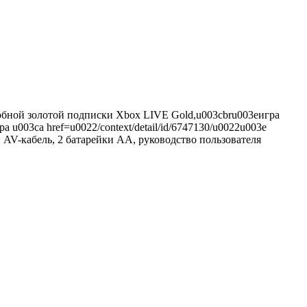
пробной золотой подписки Xbox LIVE Gold,u003cbru003eигра
а u003ca href=u0022/context/detail/id/6747130/u0022u003e
 AV-кабель, 2 батарейки АА, руководство пользователя