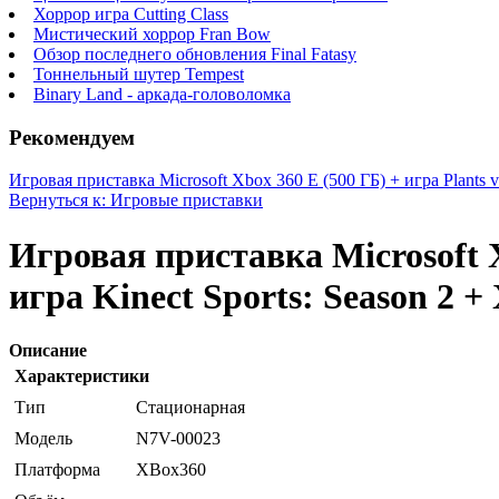
Хоррор игра Cutting Class
Мистический хоррор Fran Bow
Обзор последнего обновления Final Fatasy
Тоннельный шутер Tempest
Binary Land - аркада-головоломка
Рекомендуем
Игровая приставка Microsoft Xbox 360 E (500 ГБ) + игра Plants v
Вернуться к: Игровые приставки
Игровая приставка Microsoft X
игра Kinect Sports: Season 2 
Описание
Характеристики
Тип
Стационарная
Модель
N7V-00023
Платформа
XBox360