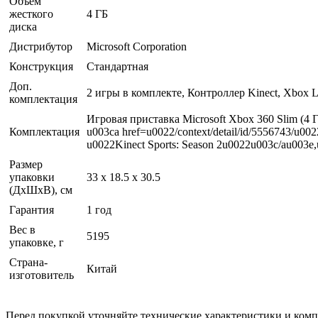
Объём
жесткого
4 ГБ
диска
Дистрибутор
Microsoft Corporation
Конструкция
Стандартная
Доп.
2 игры в комплекте, Контроллер Kinect, Xbox L
комплектация
Игровая приставка Microsoft Xbox 360 Slim (4
Комплектация
u003ca href=u0022/context/detail/id/5556743/u0
u0022Kinect Sports: Season 2u0022u003c/au003
Размер
упаковки
33 x 18.5 x 30.5
(ДхШхВ), см
Гарантия
1 год
Вес в
5195
упаковке, г
Страна-
Китай
изготовитель
Перед покупкой уточняйте технические характеристики и ком