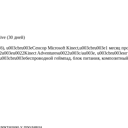
ive (30 дней)
 Гб), u003cbru003eСенсор Microsoft Kinect,u003cbru003e1 месяц 
022u003eu0022Kinect Adventuresu0022u003c/au003e, u003cbru003eигр
e,u003cbru003eбеспроводной геймпад, блок питания, композитный
плектацию у продавца