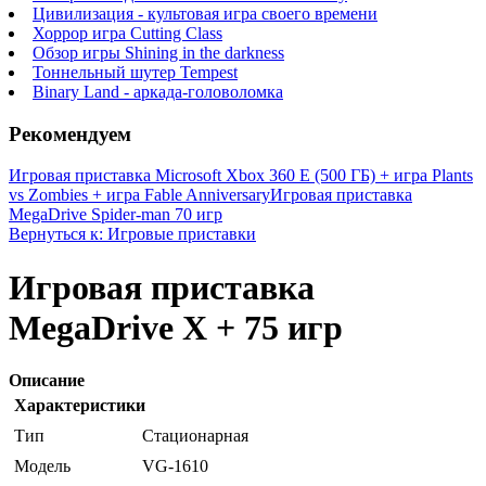
Цивилизация - культовая игра своего времени
Хоррор игра Cutting Class
Обзор игры Shining in the darkness
Тоннельный шутер Tempest
Binary Land - аркада-головоломка
Рекомендуем
Игровая приставка Microsoft Xbox 360 E (500 ГБ) + игра Plants
vs Zombies + игра Fable Anniversary
Игровая приставка
MegaDrive Spider-man 70 игр
Вернуться к: Игровые приставки
Игровая приставка
MegaDrive X + 75 игр
Описание
Характеристики
Тип
Стационарная
Модель
VG-1610