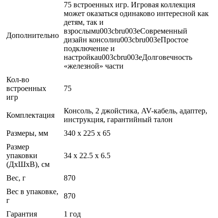
75 встроенных игр. Игровая коллекция
может оказаться одинаково интересной как
детям, так и
взрослымu003cbru003eСовременный
Дополнительно
дизайн консолиu003cbru003eПростое
подключение и
настройкаu003cbru003eДолговечность
«железной» части
Кол-во
встроенных
75
игр
Консоль, 2 джойстика, AV-кабель, адаптер,
Комплектация
инструкция, гарантийный талон
Размеры, мм
340 х 225 х 65
Размер
упаковки
34 x 22.5 x 6.5
(ДхШхВ), см
Вес, г
870
Вес в упаковке,
870
г
Гарантия
1 год