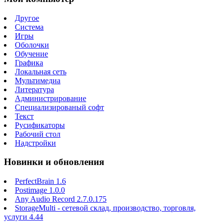
Другое
Система
Игры
Оболочки
Обучение
Графика
Локальная сеть
Мультимедиа
Литература
Администрирование
Специализированый софт
Текст
Русификаторы
Рабочий стол
Надстройки
Новинки и обновления
PerfectBrain 1.6
Postimage 1.0.0
Any Audio Record 2.7.0.175
StorageMulti - сетевой склад, производство, торговля,
услуги 4.44