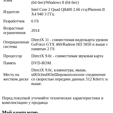
Язык
(64 бит)/Windows 8 (64 бит)
Intel Core 2 Quad Q8400 2.66 ггц/Phenom II
Издатели
X4 940 3 ГГц
Разработчик
6 Гб
Возрастные
2014
ограничения
DirectX 11 - совместимая видеокарта уровня
Операционная
GeForce GTX 460/Radeon HD 5850 и выше с
система
памятью 2 Гб
Процессор
DirectX 9.0c - совместимая звуковая карта
Память
DVD-ROM
DirectX 9.0с, клавиатура, мышь.
Место на
u003cbru003eШирокополосное соединение
жестком диске
со скоростью передачи данных 512 Кбит/с и
выше.
Перед покупкой уточняйте технические характеристики и
комплектацию у продавца
Мой компьютер