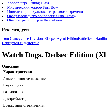
Хоррор игра Cutting Class
Мистический хоррор Fran Bow
Цивилизация - культовая игра своего времени
Обзор последнего обновления Final Fatasy
Обзор игры Shining in the darkness
Рекомендуем
Tom Clancys The Division. Sleeper Agent Edition
Battlefield: Hardli
Вернуться к: Действие
Watch Dogs. Dedsec Edition (X
Описание
Характеристики
Альтернативное название
Год выпуска
Разработчик
Дистрибьютор
Возрастные ограничения