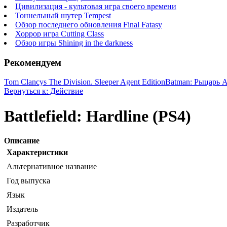
Цивилизация - культовая игра своего времени
Тоннельный шутер Tempest
Обзор последнего обновления Final Fatasy
Хоррор игра Cutting Class
Обзор игры Shining in the darkness
Рекомендуем
Tom Clancys The Division. Sleeper Agent Edition
Batman: Рыцарь А
Вернуться к: Действие
Battlefield: Hardline (PS4)
Описание
Характеристики
Альтернативное название
Год выпуска
Язык
Издатель
Разработчик