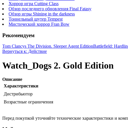
Хоррор игра Cutting Class
Обзор последнего обновления Final Fatasy
Обзор игры Shining in the darkness
Тоннельный шутер Tempest
Мистический хоррор Fran Bow
Рекомендуем
Tom Clancys The Division. Sleeper Agent Edition
Battlefield: Hardli
Вернуться к: Действие
Watch_Dogs 2. Gold Edition
Описание
Характеристики
Дистрибьютор
Возрастные ограничения
Перед покупкой уточняйте технические характеристики и ком