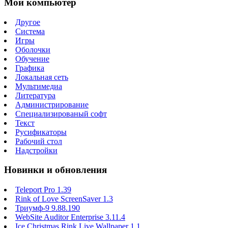
Мой компьютер
Другое
Система
Игры
Оболочки
Обучение
Графика
Локальная сеть
Мультимедиа
Литература
Администрирование
Специализированый софт
Текст
Русификаторы
Рабочий стол
Надстройки
Новинки и обновления
Teleport Pro 1.39
Rink of Love ScreenSaver 1.3
Триумф-9 9.88.190
WebSite Auditor Enterprise 3.11.4
Ice Christmas Rink Live Wallpaper 1.1