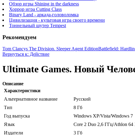
Обзор игры Shining in the darkness
Хоррор игра Cutting Class
Binary Land - аркада-головоломка
Цивилизация - культовая игра своего времени
Тоннельный шутер Tempest
Рекомендуем
Tom Clancys The Division. Sleeper Agent Edition
Battlefield: Hardli
Вернуться к: Действие
Ultimate Games. Новый Челов
Описание
Характеристики
Альтернативное название
Русский
Тип
8 Гб
Год выпуска
Windows ХР/Vista/Windows 7
Язык
Core 2 Duo 2,6 ГГц/Athlon 64
Издатели
3 Гб