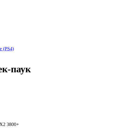
ne (PS4)
ек-паук
 X2 3800+