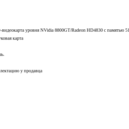
3D-видеокарта уровня NVidia 8800GT/Radeon HD4830 с памятью 5
уковая карта
шь.
плектацию у продавца