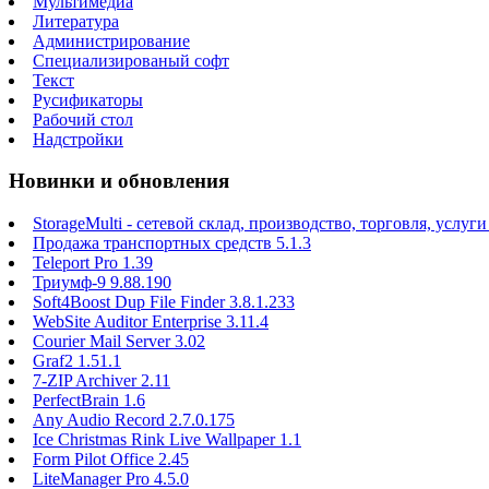
Мультимедиа
Литература
Администрирование
Специализированый софт
Текст
Русификаторы
Рабочий стол
Надстройки
Новинки и обновления
StorageMulti - сетевой склад, производство, торговля, услуги
Продажа транспортных средств 5.1.3
Teleport Pro 1.39
Триумф-9 9.88.190
Soft4Boost Dup File Finder 3.8.1.233
WebSite Auditor Enterprise 3.11.4
Courier Mail Server 3.02
Graf2 1.51.1
7-ZIP Archiver 2.11
PerfectBrain 1.6
Any Audio Record 2.7.0.175
Ice Christmas Rink Live Wallpaper 1.1
Form Pilot Office 2.45
LiteManager Pro 4.5.0