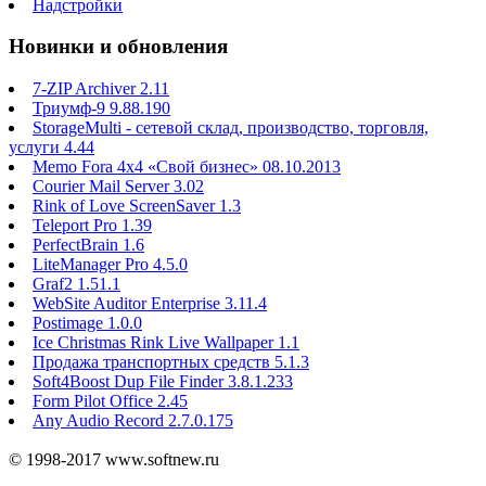
Надстройки
Новинки и обновления
7-ZIP Archiver 2.11
Триумф-9 9.88.190
StorageMulti - сетевой склад, производство, торговля,
услуги 4.44
Memo Fora 4x4 «Свой бизнес» 08.10.2013
Courier Mail Server 3.02
Rink of Love ScreenSaver 1.3
Teleport Pro 1.39
PerfectBrain 1.6
LiteManager Pro 4.5.0
Graf2 1.51.1
WebSite Auditor Enterprise 3.11.4
Postimage 1.0.0
Ice Christmas Rink Live Wallpaper 1.1
Продажа транспортных средств 5.1.3
Soft4Boost Dup File Finder 3.8.1.233
Form Pilot Office 2.45
Any Audio Record 2.7.0.175
© 1998-2017 www.softnew.ru