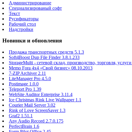
Администрирование
Специализированый софт
Текст
Русификаторы
Рабочий стол
Надстройки
Новинки и обновления
Продажа транспортных средств 5.1.3
Soft4Boost Dup File Finder 3.8.1.233
StorageMulti - сетевой склад, производство, торговля, услуги
Memo Fora 4x4 «Свой бизнес» 08.10.2013
7-ZIP Archiver 2.11
LiteManager Pro 4.5.0
Postimage 1.0.0
Teleport Pro 1.39
WebSite Auditor Enterprise 3.11.4
Ice Christmas Rink Live Wallpaper 1.1
Courier Mail Server 3.02
Rink of Love ScreenSaver 1.3
Graf2 1.51.1
Any Audio Record 2.7.0.175
PerfectBrain 1.6
Form Pilot Office 2.45