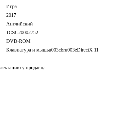
Игра
2017
Английский
1CSC20002752
DVD-ROM
Клавиатура и мышьu003cbru003eDirectX 11
плектацию у продавца