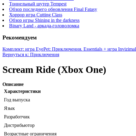
Тоннельный шутер Tempest
Обзор последнего обновления Final Fatasy
Хоррор игра Cutting Class
Обзор игры Shining in the darkness
Binary Land - аркада-головоломка
Рекомендуем
Комплект: игра EyePet: Приключения. Essentials + игра Invizimal
Вернуться к: Приключения
Scream Ride (Xbox One)
Описание
Характеристики
Год выпуска
Язык
Разработчик
Дистрибьютор
Возрастные ограничения