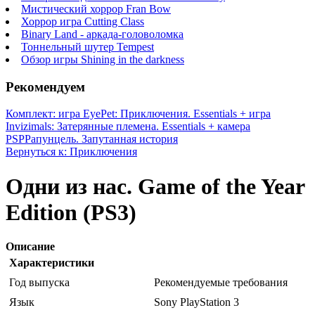
Мистический хоррор Fran Bow
Хоррор игра Cutting Class
Binary Land - аркада-головоломка
Тоннельный шутер Tempest
Обзор игры Shining in the darkness
Рекомендуем
Комплект: игра EyePet: Приключения. Essentials + игра
Invizimals: Затерянные племена. Essentials + камера
PSP
Рапунцель. Запутанная история
Вернуться к: Приключения
Одни из нас. Game of the Year
Edition (PS3)
Описание
Характеристики
Год выпуска
Рекомендуемые требования
Язык
Sony PlayStation 3