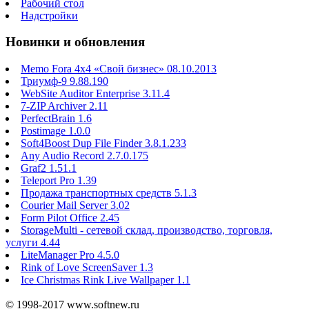
Рабочий стол
Надстройки
Новинки и обновления
Memo Fora 4x4 «Свой бизнес» 08.10.2013
Триумф-9 9.88.190
WebSite Auditor Enterprise 3.11.4
7-ZIP Archiver 2.11
PerfectBrain 1.6
Postimage 1.0.0
Soft4Boost Dup File Finder 3.8.1.233
Any Audio Record 2.7.0.175
Graf2 1.51.1
Teleport Pro 1.39
Продажа транспортных средств 5.1.3
Courier Mail Server 3.02
Form Pilot Office 2.45
StorageMulti - сетевой склад, производство, торговля,
услуги 4.44
LiteManager Pro 4.5.0
Rink of Love ScreenSaver 1.3
Ice Christmas Rink Live Wallpaper 1.1
© 1998-2017 www.softnew.ru