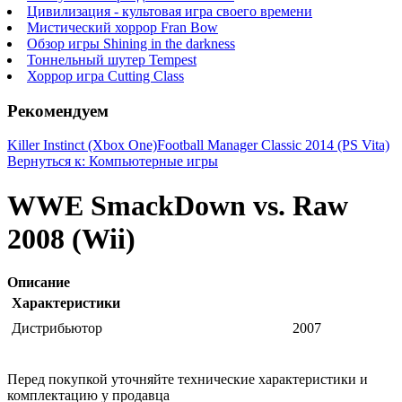
Цивилизация - культовая игра своего времени
Мистический хоррор Fran Bow
Обзор игры Shining in the darkness
Тоннельный шутер Tempest
Хоррор игра Cutting Class
Рекомендуем
Killer Instinct (Xbox One)
Football Manager Classic 2014 (PS Vita)
Вернуться к: Компьютерные игры
WWE SmackDown vs. Raw
2008 (Wii)
Описание
Характеристики
Дистрибьютор
2007
Перед покупкой уточняйте технические характеристики и
комплектацию у продавца