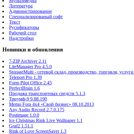
Мультимедиа
Литература
Администрирование
Специализированый софт
Текст
Русификаторы
Рабочий стол
Надстройки
Новинки и обновления
7-ZIP Archiver 2.11
LiteManager Pro 4.5.0
StorageMulti - сетевой склад, производство, торговля, услуги
Teleport Pro 1.39
Form Pilot Office 2.45
PerfectBrain 1.6
Продажа транспортных средств 5.1.3
Триумф-9 9.88.190
Memo Fora 4x4 «Свой бизнес» 08.10.2013
Any Audio Record 2.7.0.175
Postimage 1.0.0
Ice Christmas Rink Live Wallpaper 1.1
Graf2 1.51.1
Rink of Love ScreenSaver 1.3