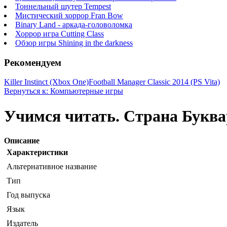
Тоннельный шутер Tempest
Мистический хоррор Fran Bow
Binary Land - аркада-головоломка
Хоррор игра Cutting Class
Обзор игры Shining in the darkness
Рекомендуем
Killer Instinct (Xbox One)
Football Manager Classic 2014 (PS Vita)
Вернуться к: Компьютерные игры
Учимся читать. Страна Букв
Описание
Характеристики
Альтернативное название
Тип
Год выпуска
Язык
Издатель