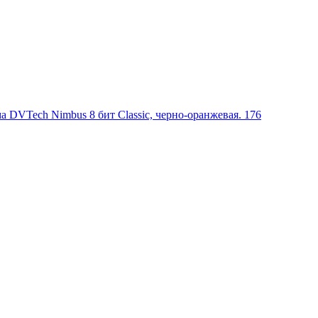
а DVTech Nimbus 8 бит Classic, черно-оранжевая. 176