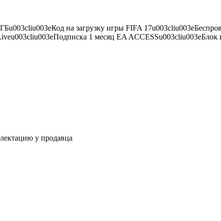
 ГБu003cliu003eКод на загрузку игры FIFA 17u003cliu003eБеспр
Liveu003cliu003eПодписка 1 месяц EA ACCESSu003cliu003eБлок
плектацию у продавца