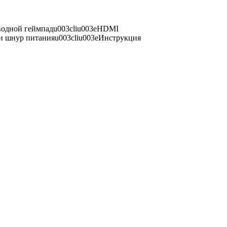
оводной геймпадu003cliu003eHDMI
 и шнур питанияu003cliu003eИнструкция