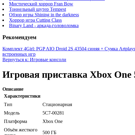
Мистический хоррор Fran Bow
Тоннельный шутер Tempest
Обзор игры Shining in the darkness
Хоррор игра Cutting Class
Binary Land - аркада-головоломка
Рекомендуем
Комплект 4Girl: PGP AIO Droid 2S 43504 синяя + Сумка Artplays
встроенных игр
Вернуться к: Игровые консоли
Игровая приставка Xbox One 
Описание
Характеристики
Тип
Стационарная
Модель
5C7-00281
Платформа
Xbox One
Объём жесткого
500 ГБ