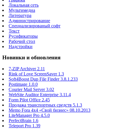
Локальная сеть
Мультимедиа
Литература
Администрирование
Специализированый софт
Текст
Русификаторы
Рабочий стол
Надстройки
Новинки и обновления
7-ZIP Archiver 2.11
Rink of Love ScreenSaver 1.3
Soft4Boost Dup File Finder 3.8.1.233
Postimage 1.0.0
Courier Mail Server 3.02
WebSite Auditor Enterprise 3.11.4
Form Pilot Office 2.45
Продажа транспортных средств 5.1.3
Memo Fora 4x4 «Свой бизнес» 08.10.2013
LiteManager Pro 4.5.0
PerfectBrain 1.6
Teleport Pro 1.39