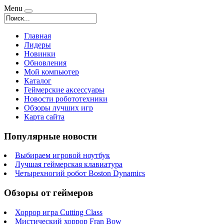
Menu
Главная
Лидеры
Новинки
Обновления
Мой компьютер
Каталог
Геймерские аксессуары
Новости робототехники
Обзоры лучших игр
Карта сайта
Популярные новости
Выбираем игровой ноутбук
Лучшая геймерская клавиатура
Четырехногий робот Boston Dynamics
Обзоры от геймеров
Хоррор игра Cutting Class
Мистический хоррор Fran Bow