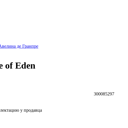
а Авелина де Гранпре
e of Eden
300085297
плектацию у продавца