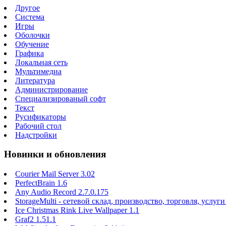
Другое
Система
Игры
Оболочки
Обучение
Графика
Локальная сеть
Мультимедиа
Литература
Администрирование
Специализированый софт
Текст
Русификаторы
Рабочий стол
Надстройки
Новинки и обновления
Courier Mail Server 3.02
PerfectBrain 1.6
Any Audio Record 2.7.0.175
StorageMulti - сетевой склад, производство, торговля, услуги
Ice Christmas Rink Live Wallpaper 1.1
Graf2 1.51.1