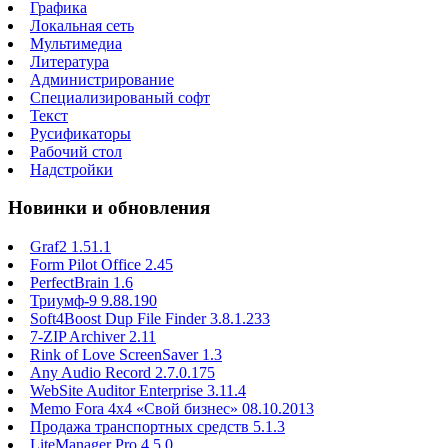
Графика
Локальная сеть
Мультимедиа
Литература
Администрирование
Специализированый софт
Текст
Русификаторы
Рабочий стол
Надстройки
Новинки и обновления
Graf2 1.51.1
Form Pilot Office 2.45
PerfectBrain 1.6
Триумф-9 9.88.190
Soft4Boost Dup File Finder 3.8.1.233
7-ZIP Archiver 2.11
Rink of Love ScreenSaver 1.3
Any Audio Record 2.7.0.175
WebSite Auditor Enterprise 3.11.4
Memo Fora 4x4 «Свой бизнес» 08.10.2013
Продажа транспортных средств 5.1.3
LiteManager Pro 4.5.0