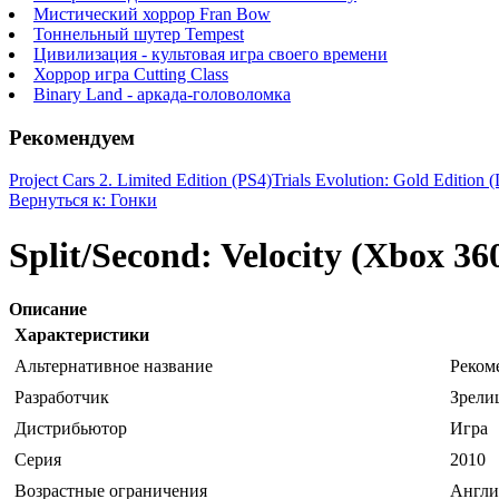
Мистический хоррор Fran Bow
Тоннельный шутер Tempest
Цивилизация - культовая игра своего времени
Хоррор игра Cutting Class
Binary Land - аркада-головоломка
Рекомендуем
Project Cars 2. Limited Edition (PS4)
Trials Evolution: Gold Editio
Вернуться к: Гонки
Split/Second: Velocity (Xbox 36
Описание
Характеристики
Альтернативное название
Реком
Разработчик
Зрели
Дистрибьютор
Игра
Серия
2010
Возрастные ограничения
Англи