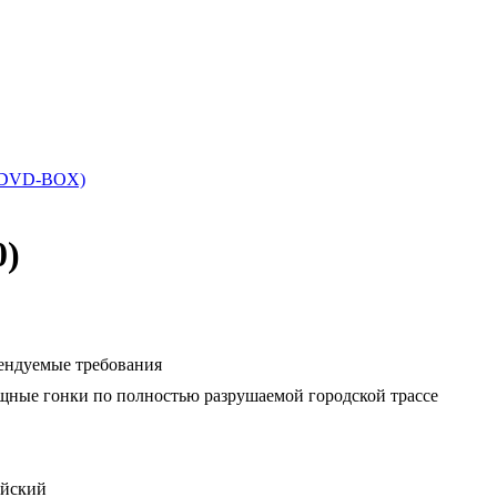
n (DVD-BOX)
0)
ендуемые требования
щные гонки по полностью разрушаемой городской трассе
йский