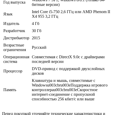
Год выпуска
битные версии)
Intel Core i5-750 2,6 ГГц или AMD Phenom II
Язык
X4 955 3,2 ГГц
Издатель
4 Гб
Разработчик
30 Гб
Дистрибьютор
2015
Возрастные
Русский
ограничения
Операционная
Совместимая с DirectX 9.0c с драйверами
система
последней версии
DVD-привод с поддержкой двухслойных
Процессор
дисков
Клавиатура и мышь, совместимые с
Windowsu003cbru003eПоддержка игрового
Память
контроллераu003cbru003eСкоростное
интернет-соединение с пропускной
способностью 256 кбит/с или выше
Перед покупкой уточняйте технические характеристики и