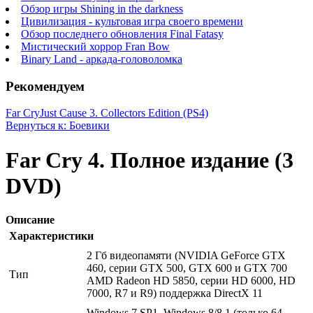
Обзор игры Shining in the darkness
Цивилизация - культовая игра своего времени
Обзор последнего обновления Final Fatasy
Мистический хоррор Fran Bow
Binary Land - аркада-головоломка
Рекомендуем
Far Cry
Just Cause 3. Collectors Edition (PS4)
Вернуться к: Боевики
Far Cry 4. Полное издание (3
DVD)
Описание
Характеристики
2 Гб видеопамяти (NVIDIA GeForce GTX
460, серии GTX 500, GTX 600 и GTX 700
Тип
AMD Radeon HD 5850, серии HD 6000, HD
7000, R7 и R9) поддержка DirectX 11
Windows 7 SP1, Windows 8/8.1 (только 64-