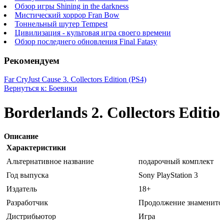
Обзор игры Shining in the darkness
Мистический хоррор Fran Bow
Тоннельный шутер Tempest
Цивилизация - культовая игра своего времени
Обзор последнего обновления Final Fatasy
Рекомендуем
Far Cry
Just Cause 3. Collectors Edition (PS4)
Вернуться к: Боевики
Borderlands 2. Collectors Editi
Описание
Характеристики
Альтернативное название
подарочный комплект
Год выпуска
Sony PlayStation 3
Издатель
18+
Разработчик
Продолжение знаменито
Дистрибьютор
Игра