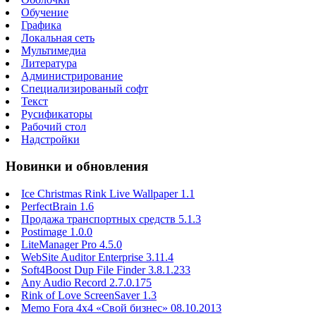
Обучение
Графика
Локальная сеть
Мультимедиа
Литература
Администрирование
Специализированый софт
Текст
Русификаторы
Рабочий стол
Надстройки
Новинки и обновления
Ice Christmas Rink Live Wallpaper 1.1
PerfectBrain 1.6
Продажа транспортных средств 5.1.3
Postimage 1.0.0
LiteManager Pro 4.5.0
WebSite Auditor Enterprise 3.11.4
Soft4Boost Dup File Finder 3.8.1.233
Any Audio Record 2.7.0.175
Rink of Love ScreenSaver 1.3
Memo Fora 4x4 «Свой бизнес» 08.10.2013