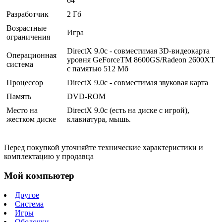
64
Разработчик
2 Гб
Возрастные
Игра
ограничения
DirectX 9.0с - совместимая 3D-видеокарта
Операционная
уровня GeForceTM 8600GS/Radeon 2600XT
система
c памятью 512 Мб
Процессор
DirectX 9.0c - совместимая звуковая карта
Память
DVD-ROM
Место на
DirectX 9.0с (есть на диске с игрой),
жестком диске
клавиатура, мышь.
Перед покупкой уточняйте технические характеристики и
комплектацию у продавца
Мой компьютер
Другое
Система
Игры
Оболочки