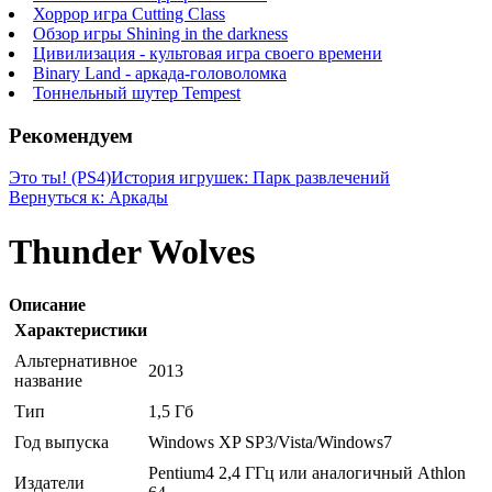
Хоррор игра Cutting Class
Обзор игры Shining in the darkness
Цивилизация - культовая игра своего времени
Binary Land - аркада-головоломка
Тоннельный шутер Tempest
Рекомендуем
Это ты! (PS4)
История игрушек: Парк развлечений
Вернуться к: Аркады
Thunder Wolves
Описание
Характеристики
Альтернативное
2013
название
Тип
1,5 Гб
Год выпуска
Windows XP SP3/Vista/Windows7
Pentium4 2,4 ГГц или аналогичный Athlon
Издатели