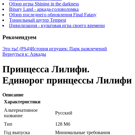
Обзор игры Shining in the darkness
Binary Land - аркада-головоломка
Обзор последнего обновления Final Fatasy
Тоннельный шутер Tempest
Цивилизация - культовая игра своего времени
Рекомендуем
Это ты! (PS4)
История игрушек: Парк развлечений
Вернуться к: Аркады
Принцесса Лилифи.
Единорог принцессы Лилифи
Описание
Характеристики
Альтернативное
Русский
название
Тип
128 Мб
Год выпуска
Минимальные требования